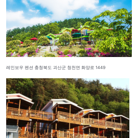
레인보우 펜션 충청북도 괴산군 청천면 화양로 1449