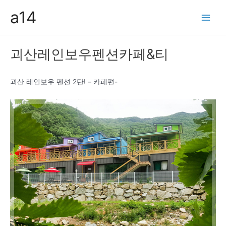
콘
a14
텐
Main
츠
Men
로
괴산레인보우펜션카페&티
건
너
뛰
괴산 레인보우 펜션 2탄! – 카페편-
기