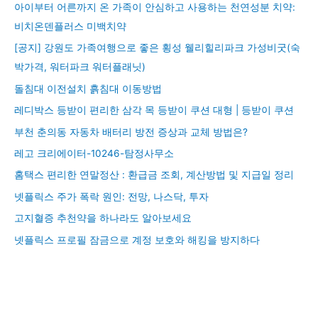
아이부터 어른까지 온 가족이 안심하고 사용하는 천연성분 치약:
비치온덴플러스 미백치약
[공지] 강원도 가족여행으로 좋은 횡성 웰리힐리파크 가성비굿(숙
박가격, 워터파크 워터플래닛)
돌침대 이전설치 흙침대 이동방법
레디박스 등받이 편리한 삼각 목 등받이 쿠션 대형 | 등받이 쿠션
부천 춘의동 자동차 배터리 방전 증상과 교체 방법은?
레고 크리에이터-10246-탐정사무소
홈택스 편리한 연말정산 : 환급금 조회, 계산방법 및 지급일 정리
넷플릭스 주가 폭락 원인: 전망, 나스닥, 투자
고지혈증 추천약을 하나라도 알아보세요
넷플릭스 프로필 잠금으로 계정 보호와 해킹을 방지하다