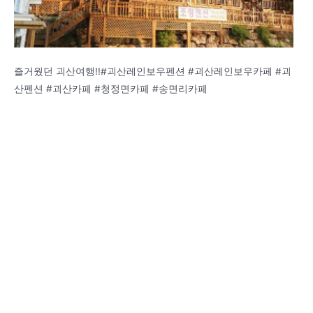
즐거웠던 괴산여행!!#괴산레인보우펜션 #괴산레인보우카페 #괴
산펜션 #괴산카페 #청정면카페 #송면리카페