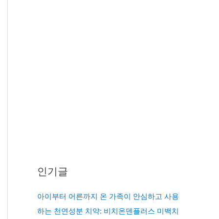
인기글
아이부터 어른까지 온 가족이 안심하고 사용
하는 천연성분 치약: 비치온덴플러스 미백치