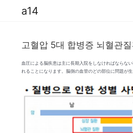
콘
a14
텐
츠
로
건
고혈압 5대 합병증 뇌혈관질
너
뛰
기
血圧による脳疾患は主に長期入院をしなければならない
れることになります。脳側の血管のどの部位に問題が生