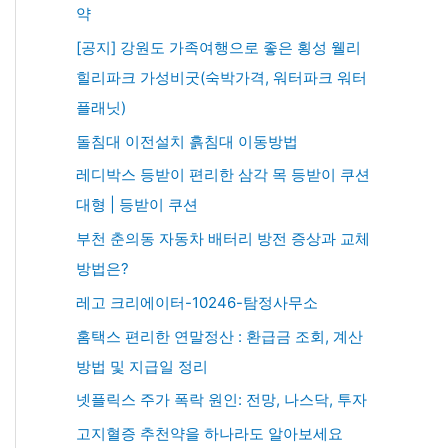
약
[공지] 강원도 가족여행으로 좋은 횡성 웰리
힐리파크 가성비굿(숙박가격, 워터파크 워터
플래닛)
돌침대 이전설치 흙침대 이동방법
레디박스 등받이 편리한 삼각 목 등받이 쿠션
대형 | 등받이 쿠션
부천 춘의동 자동차 배터리 방전 증상과 교체
방법은?
레고 크리에이터-10246-탐정사무소
홈택스 편리한 연말정산 : 환급금 조회, 계산
방법 및 지급일 정리
넷플릭스 주가 폭락 원인: 전망, 나스닥, 투자
고지혈증 추천약을 하나라도 알아보세요