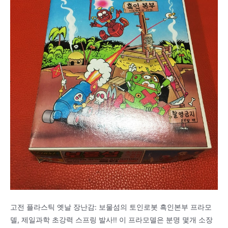
고전 플라스틱 옛날 장난감: 보물섬의 토인로봇 흑인본부 프라모
델, 제일과학 초강력 스프링 발사!! 이 프라모델은 분명 몇개 소장