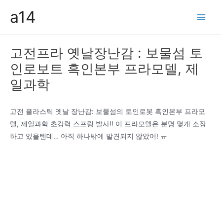
콘
a14
텐
Main
츠
Men
로
고전프라 옛날장난감 : 보물섬 토
건
인로보트 흑인본부 프라모델, 제
너
뛰
일과학
기
고전 플라스틱 옛날 장난감: 보물섬의 토인로봇 흑인본부 프라모
델, 제일과학 초강력 스프링 발사!! 이 프라모델은 분명 몇개 소장
하고 있을텐데… 아직 하나밖에 발견되지 않았어! ㅠ