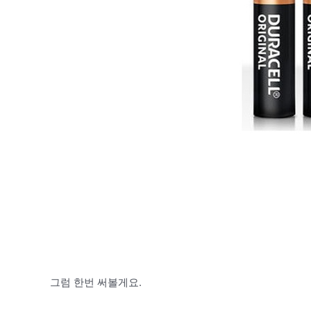
그럼 한번 써볼게요.