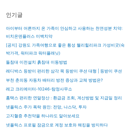
인기글
아이부터 어른까지 온 가족이 안심하고 사용하는 천연성분 치약:
비치온덴플러스 미백치약
[공지] 강원도 가족여행으로 좋은 횡성 웰리힐리파크 가성비굿(숙
박가격, 워터파크 워터플래닛)
돌침대 이전설치 흙침대 이동방법
레디박스 등받이 편리한 삼각 목 등받이 쿠션 대형 | 등받이 쿠션
부천 춘의동 자동차 배터리 방전 증상과 교체 방법은?
레고 크리에이터-10246-탐정사무소
홈택스 편리한 연말정산 : 환급금 조회, 계산방법 및 지급일 정리
넷플릭스 주가 폭락 원인: 전망, 나스닥, 투자
고지혈증 추천약을 하나라도 알아보세요
넷플릭스 프로필 잠금으로 계정 보호와 해킹을 방지하다