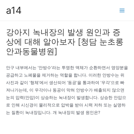
콘
a14
텐
Main
츠
Men
로
강아지 녹내장의 발생 원인과 증
건
상에 대해 알아보자 [청담 눈초롱
너
뛰
안과동물병원]
기
안구 내부에서는 ‘안방수’라는 투명한 액체가 순환하면서 영양분을
공급하고 노폐물을 제거하는 역할을 합니다. 이러한 안방수는 위
사진과 같이 ‘형체’에서 생산되어 ‘동공’을 통과하여 ‘우각’으로 빠
져나가는데, 이 우각이나 동공이 막혀 안방수가 배출되지 않으면
눈의 압력(안압)이 상승하는 녹내장이 발생합니다. 상승한 안압으
로 인해 시신경이 물리적으로 압박을 받아 시력 저하 또는 실명하
는 질환이 녹내장입니다. 개 녹내장의 발생 원인은?