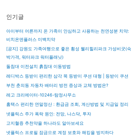
인기글
아이부터 어른까지 온 가족이 안심하고 사용하는 천연성분 치약:
비치온덴플러스 미백치약
[공지] 강원도 가족여행으로 좋은 횡성 웰리힐리파크 가성비굿(숙
박가격, 워터파크 워터플래닛)
돌침대 이전설치 흙침대 이동방법
레디박스 등받이 편리한 삼각 목 등받이 쿠션 대형 | 등받이 쿠션
부천 춘의동 자동차 배터리 방전 증상과 교체 방법은?
레고 크리에이터-10246-탐정사무소
홈택스 편리한 연말정산 : 환급금 조회, 계산방법 및 지급일 정리
넷플릭스 주가 폭락 원인: 전망, 나스닥, 투자
고지혈증 추천약을 하나라도 알아보세요
넷플릭스 프로필 잠금으로 계정 보호와 해킹을 방지하다