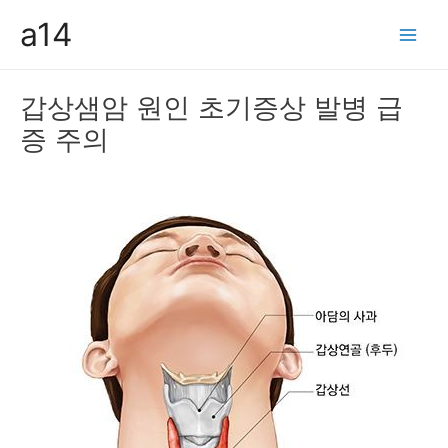
콘
a14
텐
Main
츠
Men
로
갑상샘암 원인 초기증상 발병 급
건
증 주의
너
뛰
기