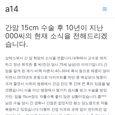
콘
a14
텐
Main
츠
Men
로
간암 15cm 수술 후 10년이 지난
건
000씨의 현재 소식을 전해드리겠
너
뛰
습니다.
기
상락스에서 간 암 희망의 소식을 전합니다.대학에서 교수로 재직
하고 정년 퇴직한 홍 씨(진단 당시 75세 남성)의 이야기입니다.간
암을 알게 된 계기-비쩍 마른지 40~50대 폭식 등으로 체중이 많아
지면서 2013년의 운동으로 다이어트를 하던 중 예상보다 체중이
크게 줄면서 사위의 병원에서 건강 진단 후 간에 큰 혹이 있음을 발
견했습니다.서울 아산 병원에서 몇가지 검사를 받고 수술을 받았
지만, 암을 15cm정도 자를수록 좋지 않은 상황이었습니다.홍***
님은 수술 당시 간 경화나 간염은 없었지만 평소 당뇨병으로 약을
복용하고 있었습니다.다행히 간장 이외의 곳에 암이 전이하진 않