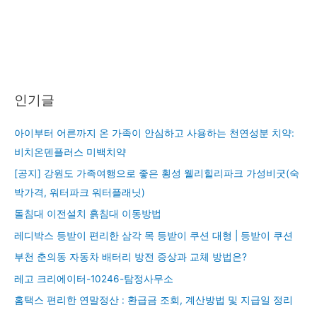
인기글
아이부터 어른까지 온 가족이 안심하고 사용하는 천연성분 치약:
비치온덴플러스 미백치약
[공지] 강원도 가족여행으로 좋은 횡성 웰리힐리파크 가성비굿(숙
박가격, 워터파크 워터플래닛)
돌침대 이전설치 흙침대 이동방법
레디박스 등받이 편리한 삼각 목 등받이 쿠션 대형 | 등받이 쿠션
부천 춘의동 자동차 배터리 방전 증상과 교체 방법은?
레고 크리에이터-10246-탐정사무소
홈택스 편리한 연말정산 : 환급금 조회, 계산방법 및 지급일 정리